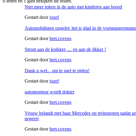
0 leden en 1 gast bekijken dit board.
Niet meer roken in de auto met kinderen aan boord
Gestart door
jozef
Automobilisten opgelet: het is glad in de voetgangerstunne
Gestart door
bert.covens
Stront aan de knikker .... en aan de likker !
Gestart door
bert.covens
Dank u wel... om te snel te rijden!
Gestart door
jozef
automonteur wordt dokter
Gestart door
bert.covens
Vrouw belandt met haar Mercedes op treinsporen nadat 
negeert
Gestart door
bert.covens