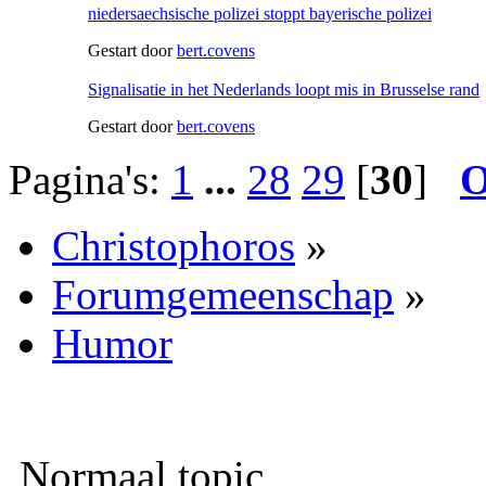
niedersaechsische polizei stoppt bayerische polizei
Gestart door
bert.covens
Signalisatie in het Nederlands loopt mis in Brusselse rand
Gestart door
bert.covens
Pagina's:
1
...
28
29
[
30
]
O
Christophoros
»
Forumgemeenschap
»
Humor
Normaal topic