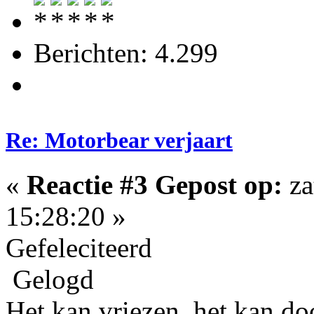
Berichten: 4.299
Re: Motorbear verjaart
«
Reactie #3 Gepost op:
za
15:28:20 »
Gefeleciteerd
Gelogd
Het kan vriezen, het kan doo