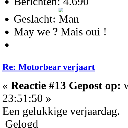
Berichten: 4.690
Geslacht:
May we ? Mais oui !
Re: Motorbear verjaart
«
Reactie #13 Gepost op:
w
23:51:50 »
Een gelukkige verjaardag.
Gelogd