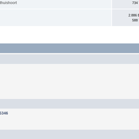
 thuishoort
734 
2.886 
588 
5346