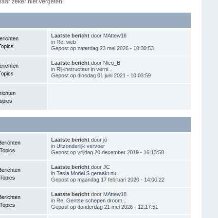
maar zeker niet vergeten!
Laatste bericht
door
MAttew18
erichten
in
Re: web
Topics
Gepost op zaterdag 23 mei 2026 - 10:30:53
Laatste bericht
door
Nico_B
erichten
in
Rij-instructeur in verni...
Topics
Gepost op dinsdag 01 juni 2021 - 10:03:59
richten
opics
Laatste bericht
door
jo
Berichten
in
Uitzonderlijk vervoer
Topics
Gepost op vrijdag 20 december 2019 - 16:13:58
Laatste bericht
door
JC
Berichten
in
Tesla Model S geraakt nu...
Topics
Gepost op maandag 17 februari 2020 - 14:00:22
Laatste bericht
door
MAttew18
Berichten
in
Re: Gentse schepen droom...
Topics
Gepost op donderdag 21 mei 2026 - 12:17:51