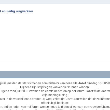
ot en veilig wegverkeer
k jullie melden dat de stichter en administrator van deze site
Jozef
dinsdag 15/10/20
Hij heeft zijn strijd tegen kanker niet kunnen winnen.
 Ergens rond juli 2006 kwamen de eerste berichten op het forum. Jozef wilde daarm
vrije meningsuiting.
over in de verschillende draden. Ik weet zeker dat Jozef zou willen dat deze informatie
erfenis blijft bestaan.
onen. Indien leden van het forum wensen mee te rijden of wensen een rouwbericht me