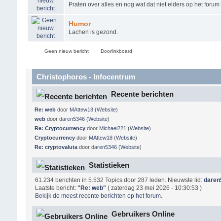
Praten over alles en nog wat dat niet elders op het forum
Humor
Lachen is gezond.
Geen nieuw bericht
Doorlinkboard
Christophoros - Infocentrum
Recente berichten
Re: web
door
MAttew18
(
Website
)
web
door
daren5346
(
Website
)
Re: Cryptocurrency
door
Michael221
(
Website
)
Cryptocurrency
door
MAttew18
(
Website
)
Re: cryptovaluta
door
daren5346
(
Website
)
Statistieken
61.234 berichten in 5.532 Topics door 287 leden. Nieuwste lid:
daren
Laatste bericht:
"
Re: web
"
( zaterdag 23 mei 2026 - 10:30:53 )
Bekijk de meest recente berichten op het forum.
Gebruikers Online