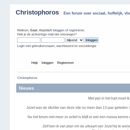
Christophoros
Een forum over sociaal, hoffelijk, vl
Welkom,
Gast
. Alsjeblieft
inloggen
of
registreren
.
Heb je de
activerings-mail
niet ontvangen?
Login met gebruikersnaam, wachtwoord en sessielengte
Index
Help
Inloggen
Registreren
Christophoros
Nieuws
Met pijn in het hart moet i
Jozef was de stichter van deze site nu meer dan 13 jaar geleden.
Nu het forum niet meer zo actief is blijft er wel een massa kennis 
Zelf ben ik van plan om de uitvaart van Jozef bij te w