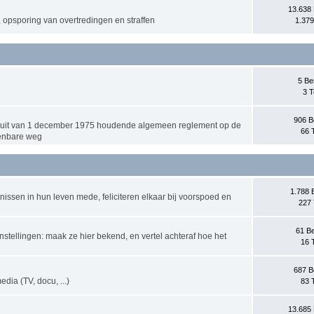
13.638 
, opsporing van overtredingen en straffen
1.379
5 Be
3 T
906 B
esluit van 1 december 1975 houdende algemeen reglement op de
66 
penbare weg
1.788 
nissen in hun leven mede, feliciteren elkaar bij voorspoed en
227 
61 Be
stellingen: maak ze hier bekend, en vertel achteraf hoe het
16 
687 B
dia (TV, docu, ...)
83 
13.685 