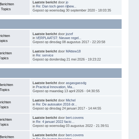
Laatste bericht
door
jo
Berichten
in
Re: Dan toch geen rijbew...
 Topics
Gepost op woensdag 30 september 2020 - 18:03:35
Laatste bericht
door
jozef
richten
in
VERPLAATST: Nieuwe regel...
opics
Gepost op dinsdag 08 augustus 2017 - 22:20:58
Laatste bericht
door
MAttew18
erichten
in
Re: service
Topics
Gepost op donderdag 21 mei 2026 - 19:23:22
Laatste bericht
door
asgasgassdg
Berichten
in
Practical Innovation, Ma...
Topics
Gepost op maandag 13 april 2026 - 04:30:55
Laatste bericht
door
Michel
richten
in
Re: De autosalon 2016 dr...
Topics
Gepost op dinsdag 24 januari 2017 - 14:44:55
Laatste bericht
door
bert.covens
erichten
in
Re: 4 januari 2022 factc...
Topics
Gepost op woensdag 03 augustus 2022 - 21:39:51
Laatste bericht
door
bert.covens
Berichten
in
Re: De laatste fossielen...