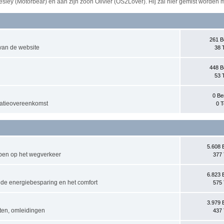
esley (Motorbear) en aan zijn zoon Olivier (OS2Lover). Hij zal hier gemist worden 
261 B
van de website
38 
448 B
53 
0 Be
tratieovereenkomst
0 T
5.608 
bben op het wegverkeer
377 
6.823 
, de energiebesparing en het comfort
575 
3.979 
ten, omleidingen
437 