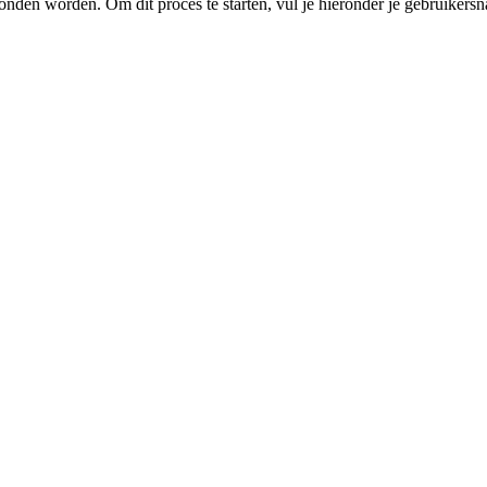
nden worden. Om dit proces te starten, vul je hieronder je gebruikersn