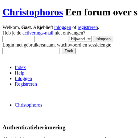
Christophoros
Een forum over so
Welkom,
Gast
. Alsjeblieft
inloggen
of
registreren
.
Heb je de
activerings-mail
niet ontvangen?
Login met gebruikersnaam, wachtwoord en sessielengte
Index
Help
Inloggen
Registreren
Christophoros
Authenticatieherinnering