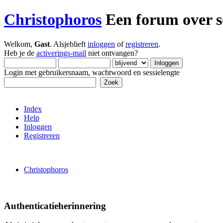
Christophoros
Een forum over so
Welkom,
Gast
. Alsjeblieft
inloggen
of
registreren
.
Heb je de
activerings-mail
niet ontvangen?
Login met gebruikersnaam, wachtwoord en sessielengte
Index
Help
Inloggen
Registreren
Christophoros
Authenticatieherinnering