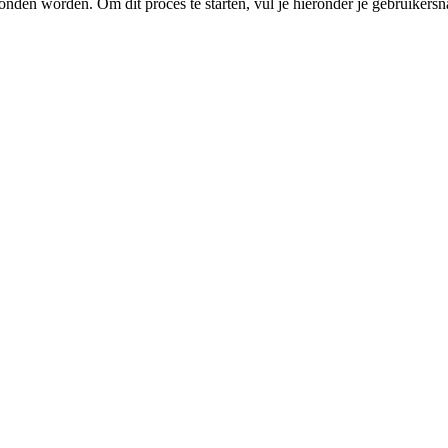
nden worden. Om dit proces te starten, vul je hieronder je gebruikersn